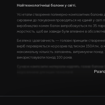
Найтехнологічніші балони у світі.
Усі етапи створення полімерно-композитних балонів 
сировини до пакування проводяться на єдиній у світі п
виробництва кожен балон випробовується по 35 параме
жорсткість, щоб ви завжди були впевнені в абсолютні
Безпека і довговічність — головні принципи створенн
виріб перевіряється на розрив під тиском 150Атм., а
максимальну кількість заповнень, витримуючи понад 1
використовувати понад 100 років.
Сучасні композитні матеріали наділять газові балони
Розг
недосяжними для інших технологій:
неперевершена легкість
— майже у 2,5 рази легш
прозорість
— рівень газу легко контролювати зав
довговічність
— завдяки відсутності металу, компо
стійкі до механічного та хімічного впливу;
безпека та вогнестійкість
забезпечується клапа