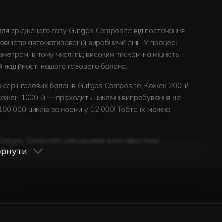
для зрідженого газу Gutgas Composite від постачання
овністю автоматизованій виробничій лінії. У процесі
трам, в тому числі під високим тиском на міцність і
й надійності нашого газового балона.
я серії газових балонів Gutgas Composite. Кожен 200-й
 кожен 1000-й — проходить циклічні випробування на
00 000 циклів за норми у 12 000! Тобто їх можна
 Gutgas Composite унікальними властивостями,
орнути
е за звичайні металеві балони;
дяки прозорому корпусу;
зитні газові балони не піддаються корозії (іржавінню),
ном надлишкового тиску, який дозовано випускає зайвий