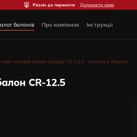
Разом до перемоги
Допомогти армії
алог балонів
Про компанію
Інструкції
ний газовий балон Gutgas CR-12.5 - Купити в Україні
алон CR-12.5