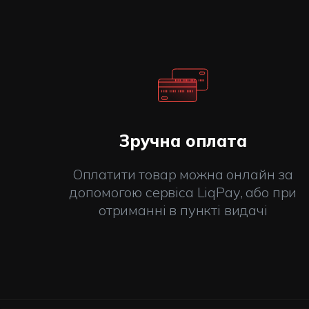
газ, виключають іскроутворення.
Балони Gutgas Composite розроблені з увагою до ко
споживачів. Виготовлені за унікальними технологіям
Норвегії.
Сертифіковано: Директива ЄС 2010/35, π-маркування
Зручна оплата
Оплатити товар можна онлайн за
допомогою сервіса LiqPay, або при
отриманні в пункті видачі