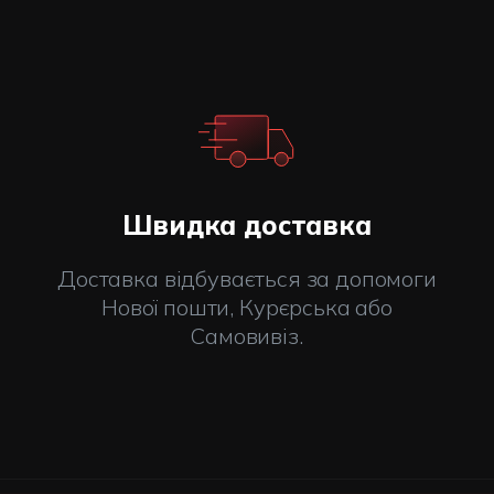
жної деталі, щоб перевершити очікування найвимогливіших
и на найсучаснішій 100% автоматизованій фабриці у
, стандарти EN14427 і EN12245.
Швидка доставка
Доставка відбувається за допомоги
Нової пошти, Курєрська або
Самовивіз.