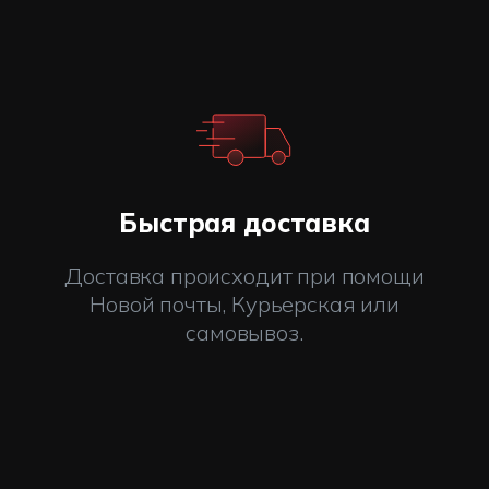
ать благодаря прозрачному корпусу;
 композитные газовые баллоны не подвержены коррозии
им воздействиям;
клапаном избыточного давления, который дозированно
вание.
 к каждой детали, чтобы превзойти ожидания самых
икальным технологиям на самом современном 100%
Быстрая доставка
а π, стандарты EN14427 и EN12245
Доставка происходит при помощи
Новой почты, Курьерская или
самовывоз.