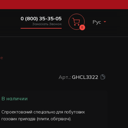
0 (800) 35-35-05
Рус
Заказать Звонок
0
Укр
не
Арт..:
GHCL3322
В наличии
Спроектований спеціально для побутових
газових приладів (плити, обігрівачі).