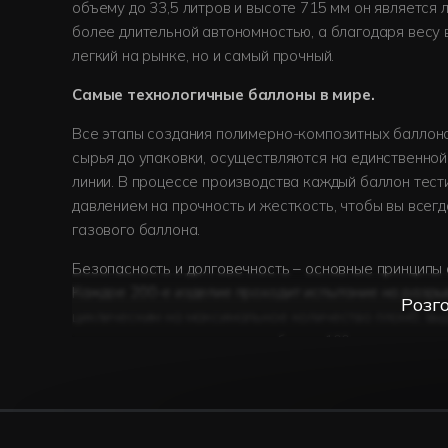
объему до 33,5 литров и высоте 715 мм он является
более длительной автономностью, а благодаря весу в
легкий на рынке, но и самый прочный.
Самые технологичные баллоны в мире.
Все этапы создания полимерно-композитных баллоно
сырья до упаковки, осуществляются на единственно
линии. В процессе производства каждый баллон тест
давлением на прочность и жесткость, чтобы вы всег
газового баллона.
Безопасность и долговечность – основные принципы 
Каждое 200-е изделие проходит испытание на разрыв
Розг
циклическим на максимальное количество пломб, выд
есть их можно использовать более 100 лет.
Современные композитные материалы наделят газов
недостижимыми для других технологий:
непревзойденная легкость
– почти в 2,5 раза л