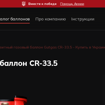
Вместе к победе
Помощь Армии
алог баллонов
Про компанию
Інструкции
итный газовый баллон Gutgas CR-33.5 - Купить в Украи
баллон CR-33.5