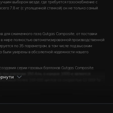
 лучшим выбором везде, где требуется газоснабжение с
сего 7,8 кг (с утолщенной стенкой) он не только самый
в для сжиженного газа Gutgas Composite, от поставки
й в мире полностью автоматизированной производственной
ируется по 35 параметрам, в том числе под высоким
да были уверены в абсолютной надежности нашего
создания серии газовых баллонов Gutgas Composite.
 при давлении 150 Атм, а каждое 1000-е является
орнути
ерживая более 100 000 циклов со скоростью 12 000! То
ые баллоны Gutgas Composite уникальными свойствами,
егче обычных металлических баллонов;